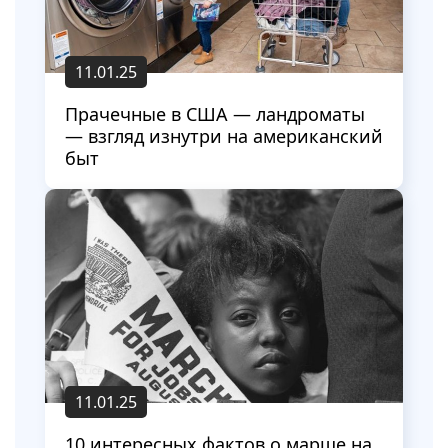
11.01.25
Прачечные в США — ландроматы
— взгляд изнутри на американский
быт
11.01.25
10 интересных фактов о марше на