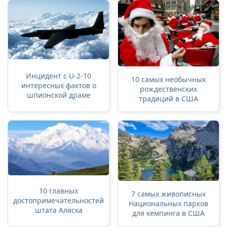
Инцидент с U-2-10
10 самых необычных
интересных фактов о
рождественских
шпионской драме
традиций в США
10 главных
7 самых живописных
достопримечательностей
Национальных парков
штата Аляска
для кемпинга в США