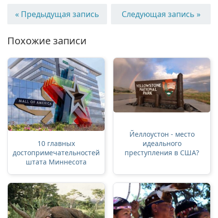
« Предыдущая запись
Следующая запись »
Похожие записи
Йеллоустон - место
идеального
10 главных
преступления в США?
достопримечательностей
штата Миннесота