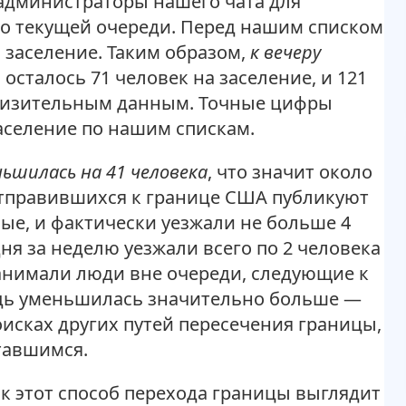
 администраторы нашего чата для
о текущей очереди. Перед нашим списком
а заселение. Таким образом,
к вечеру
й осталось
71 человек на заселение
, и
121
близительным данным. Точные цифры
заселение по нашим спискам.
ньшилась на 41 человека
, что значит около
 отправившихся к границе США публикуют
ые, и фактически уезжали не больше 4
дня за неделю уезжали всего по 2 человека
занимали люди вне очереди, следующие к
едь уменьшилась значительно больше —
оисках других путей пересечения границы,
ставшимся.
как этот способ перехода границы выглядит