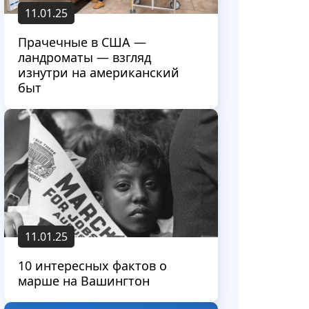
11.01.25
Прачечные в США —
ландроматы — взгляд
изнутри на американский
быт
11.01.25
10 интересных фактов о
марше на Вашингтон