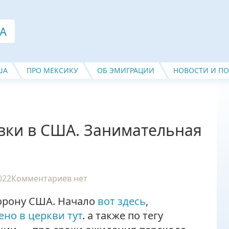
А
ША
ПРО МЕКСИКУ
ОБ ЭМИГРАЦИИ
НОВОСТИ И П
вки в США. Занимательная
022
Комментариев нет
торону США. Начало
вот здесь
,
ено в церкви тут
. а также по тегу