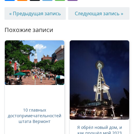
« Предыдущая запись
Следующая запись »
Похожие записи
10 главных
достопримечательностей
штата Вермонт
Я обрёл новый дом, и
как прошёл мой 2023