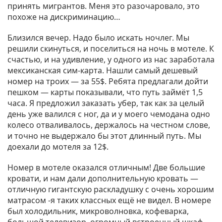
принять мигрантов. Меня это разочаровало, это
похоже на дискриминацию…
Близился вечер. Надо было искать ночлег. Мы
решили скинуться, и поселиться на ночь в мотеле. К
счастью, и на удивление, у одного из нас заработала
мексиканская сим-карта. Нашли самый дешевый
номер на троих — за 55$. Ребята предлагали дойти
пешком — карты показывали, что путь займёт 1,5
часа. Я предложил заказать убер, так как за целый
день уже валился с ног, да и у моего чемодана одно
колесо отваливалось, держалось на честном слове,
и точно не выдержало бы этот длинный путь. Мы
доехали до мотеля за 12$.
Номер в мотеле оказался отличным! Две большие
кровати, и нам дали дополнительную кровать —
отличную гигантскую раскладушку с очень хорошим
матрасом -я таких классных ещё не видел. В номере
был холодильник, микроволновка, кофеварка,