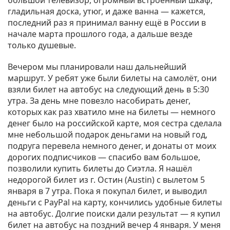
большой телевизор, огромный встроенный шкаф,
гладильная доска, утюг, и даже ванна — кажется,
последний раз я принимал ванну ещё в России в
начале марта прошлого года, а дальше везде
только душевые.
Вечером мы планировали наш дальнейший
маршрут. У ребят уже были билеты на самолёт, они
взяли билет на автобус на следующий день в 5:30
утра. За день мне повезло насобирать денег,
которых как раз хватило мне на билеты — немного
денег было на российской карте, моя сестра сделала
мне небольшой подарок деньгами на новый год,
подруга перевела немного денег, и донаты от моих
дорогих подписчиков — спасибо вам большое,
позволили купить билеты до Сиэтла. Я нашёл
недорогой билет из г. Остин (Austin) с вылетом 5
января в 7 утра. Пока я покупал билет, и выводил
деньги с PayPal на карту, кончились удобные билеты
на автобус. Долгие поиски дали результат — я купил
билет на автобус на поздний вечер 4 января. У меня