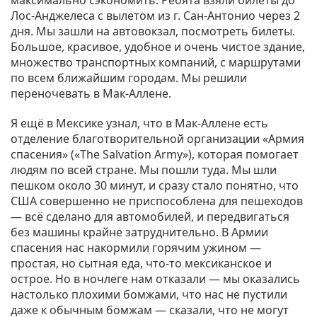
максимально сэкономить. Ребята взяли билеты до
Лос-Анджелеса с вылетом из г. Сан-Антонио через 2
дня. Мы зашли на автовокзал, посмотреть билеты.
Большое, красивое, удобное и очень чистое здание,
множество транспортных компаний, с маршрутами
по всем ближайшим городам. Мы решили
переночевать в Мак-Аллене.
Я ещё в Мексике узнал, что в Мак-Аллене есть
отделение благотворительной организации «Армия
спасения» («The Salvation Army»), которая помогает
людям по всей стране. Мы пошли туда. Мы шли
пешком около 30 минут, и сразу стало понятно, что
США совершенно не приспособлена для пешеходов
— всё сделано для автомобилей, и передвигаться
без машины крайне затруднительно. В Армии
спасения нас накормили горячим ужином —
простая, но сытная еда, что-то мексиканское и
острое. Но в ночлеге нам отказали — мы оказались
настолько плохими бомжами, что нас не пустили
даже к обычным бомжам — сказали, что не могут