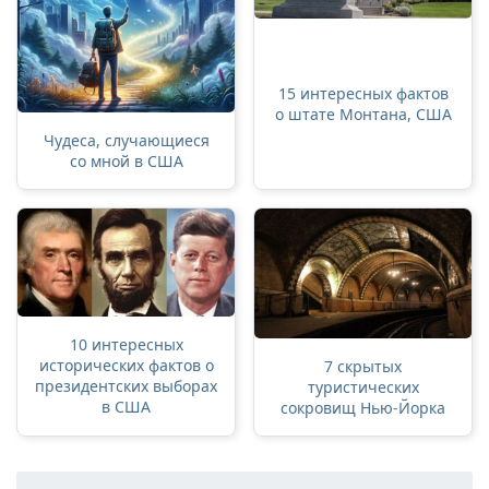
15 интересных фактов
о штате Монтана, США
Чудеса, случающиеся
со мной в США
10 интересных
исторических фактов о
7 скрытых
президентских выборах
туристических
в США
сокровищ Нью-Йорка