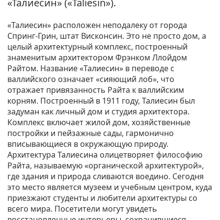
«Талиесин» («Taliesin»).
«Талиесин» расположен неподалеку от города
Спринг-Грин, штат Висконсин. Это не просто дом, а
целый архитектурный комплекс, построенный
знаменитым архитектором Фрэнком Ллойдом
Райтом. Название «Талиесин» в переводе с
валлийского означает «сияющий лоб», что
отражает привязанность Райта к валлийским
корням. Построенный в 1911 году, Талиесин был
задуман как личный дом и студия архитектора.
Комплекс включает жилой дом, хозяйственные
постройки и пейзажные сады, гармонично
вписывающиеся в окружающую природу.
Архитектура Талиесина олицетворяет философию
Райта, называемую «органической архитектурой»,
где здания и природа сливаются воедино. Сегодня
это место является музеем и учебным центром, куда
приезжают студенты и любители архитектуры со
всего мира. Посетители могут увидеть
восстановленные интерьеры, сохранившиеся